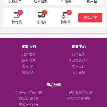
追蹤清單
紅利點數
折價券
抵用金
0
0
0
查看訂單
待付款
待出貨
待取貨
關於我們
會員中心
品牌故事
訂單查詢
最新消息
修改會員資料
常見問題
會員註冊
聯絡我們
忘記密碼
商品分類
宅在家一件就出貨
招牌經典布丁奶酪
頂級柔滑布蕾
花瓣風味乳酪塔
季節限定商品