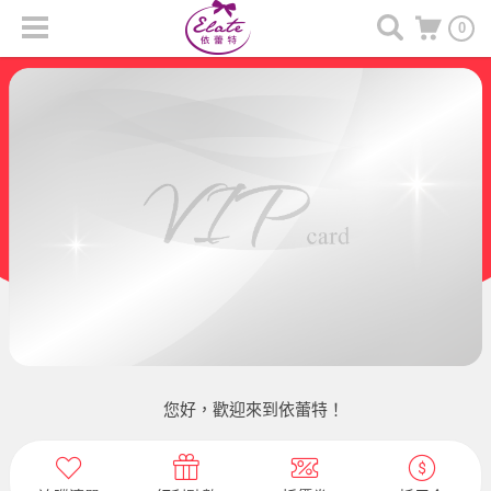
0
您好，歡迎來到依蕾特！