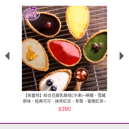
prev
ne
酪、芒果奶
【依蕾特】綜合花瓣乳酪塔(冷凍)─檸檬、雪藏
【依蕾
原味、經典可可、抹茶紅豆、草莓、蜜橙紅茶─
各1入/盒(冷凍)
390
$