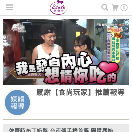
0
感謝【食尚玩家】推薦報導
依蕾特布丁奶酪 台南伴手禮首選 團購界始