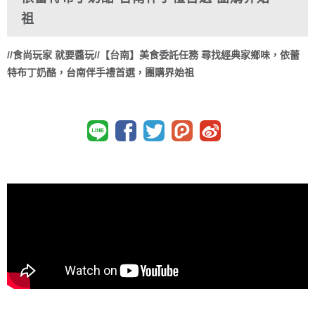
祖
//食尚玩家 就要醬玩//【台南】美食委託任務 尋找經典家鄉味，依蕾
特布丁奶酪，台南伴手禮首選，團購界始祖