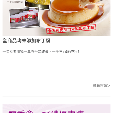
全商品均未添加布丁粉
一星期要用掉一萬五千顆雞蛋，一千三百罐鮮奶！
繼續閱讀＞