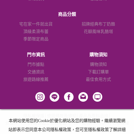
商品分類
宅在家一件就出貨
招牌經典布丁奶酪
頂級柔滑布蕾
花瓣風味乳酪塔
季節限定商品
門市資訊
購物須知
門市據點
購物須知
交通資訊
下載訂購單
旅遊路線推薦
最佳食用方式
隱私權保護
│
使用條款及須知
│
產品及原料品檢
│
本網站使用您的Cookie於優化網站及您的購物經驗。繼續瀏覽網
依蕾特│光代冷藏食品工業有限公司│統一編號69597074│客服專線
站即表示您同意本公司隱私權政策，您可至隱私權政策了解詳細
0800-300-600