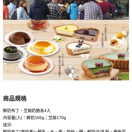
商品規格
鮮奶布丁、芝麻奶酪各4入
內容量(入)：鮮奶165g；芝麻170g
成分:
鮮奶布丁(蛋奶素)─鮮乳、水、蛋、奶粉、糖、鮮奶油(乳脂、鹿角菜