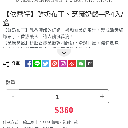
商品編號：P0126400157915
原始貨號：P0126400157915
【依蕾特】鮮奶布丁、芝麻奶酪─各4入/
盒
【鮮奶布丁】乳香濃郁的鮮奶，摻和鮮美的蛋汁，製成嬌黃細
緻布丁，香濃襲人，讓人饞涎欲滴！
【芝麻奶酪】研磨香炒芝麻調和醇奶，滑嫩口感，濃情風味，
淋上香稠的黑芝麻醬汁，增添雙倍黑香風采！
更多詳細介紹
分享
數量
-
+
$
360
付款方式：
線上刷卡 / ATM 轉帳 / 貨到付款