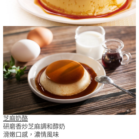
芝麻奶酪
研磨香炒芝麻調和醇奶
滑嫩口感，濃情風味