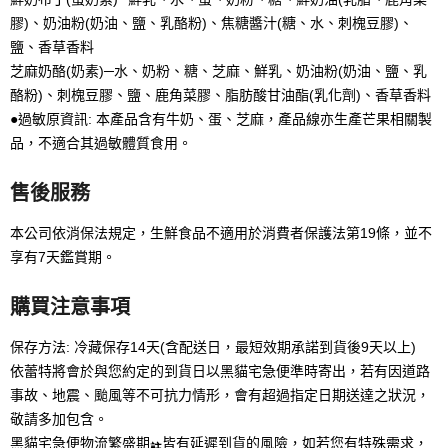
膠)、奶油粉(奶油、鹽、乳酪粉)、焦糖醬汁(糖、水、刺槐豆膠)、
鹽、香草香料
芝麻奶酪(奶素)─水、奶粉、糖、芝麻、鮮乳、奶油粉(奶油、鹽、乳
酪粉)、刺槐豆膠、鹽、鹿角菜膠、脂肪酸甘油酯(乳化劑)、香草香料
●過敏原資訊: 本產品含有牛奶、蛋、芝麻，產品線亦生產芒果相關製
品，不適合其過敏體質食用。
售後服務
本公司依消保法規定，生鮮食品不適用於消費者保護法第19條，並不
享有7天鑑賞期。
購買注意事項
保存方法: 冷藏保存14天(含配送日，最短效期承諾到貨後9天以上)
依蕾特將會於與您約定的到貨日以黑貓宅急便準時寄出，若有因道路
事故、地震、颱風等不可抗力情形，會有超過指定日期送達之狀況，
敬請多加包含。
黑貓宅急便物流繁盛期
皆有延遲到貨的風險，如若您有特殊需求，
註