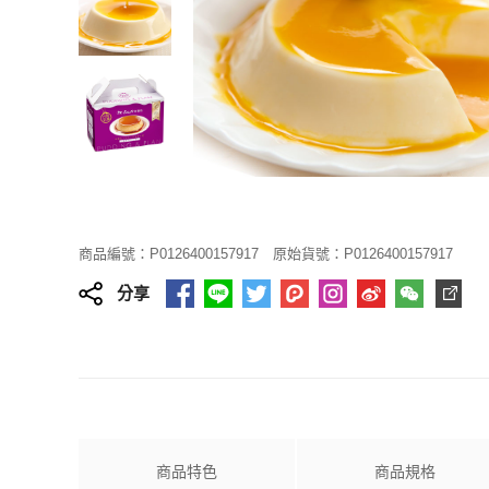
商品編號：P0126400157917
原始貨號：P0126400157917
分享
商品特色
商品規格