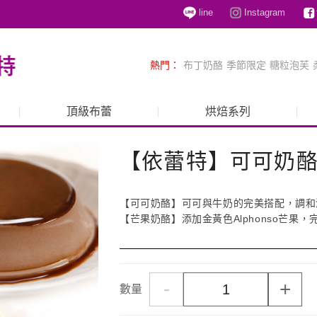
line
Instagram
熱門
：
布丁奶酪
季節限定
糖粒泡芙
乳酪塔
魔鏡蛋糕
頂級布蕾
烘焙系列
【依蕾特】可可奶酪
【可可奶酪】可可與牛奶的完美搭配，調和
【芒果奶酪】添加金黃色Alphonso芒
-
+
數量