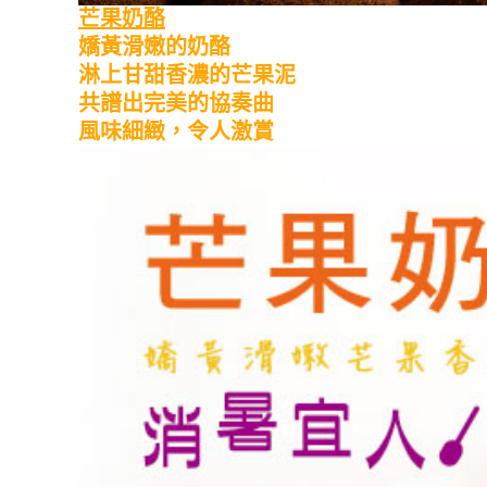
芒果奶酪
嬌黃滑嫩的奶酪
淋上甘甜香濃的芒果泥
共譜出完美的協奏曲
風味細緻，令人激賞