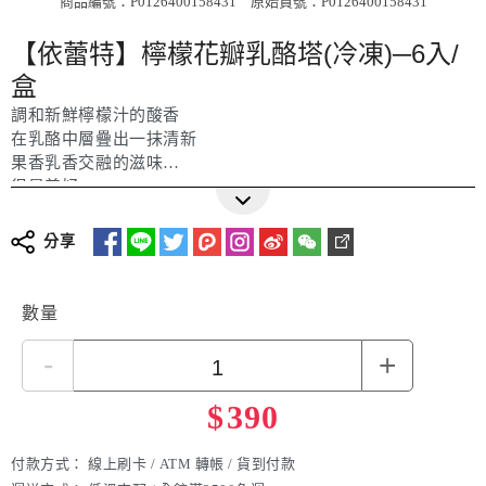
商品編號：P0126400158431
原始貨號：P0126400158431
【依蕾特】檸檬花瓣乳酪塔(冷凍)─6入/
盒
調和新鮮檸檬汁的酸香
在乳酪中層疊出一抹清新
果香乳香交融的滋味
很是美好
更多詳細介紹
分享
數量
-
+
$
390
付款方式：
線上刷卡 / ATM 轉帳 / 貨到付款