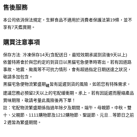
售後服務
本公司依消保法規定，生鮮食品不適用於消費者保護法第19條，並不
享有7天鑑賞期。
購買注意事項
保存方法: 冷凍保存14天(含配送日，最短效期承諾到貨後9天以上)
依蕾特將會於與您約定的到貨日以黑貓宅急便準時寄出，若有因道路
事故、地震、颱風等不可抗力情形，會有超過指定日期送達之狀況，
敬請多加包含。
黑貓宅急便物流繁盛期
皆有延遲到貨的風險，如若您有特殊需求，
註
建議您務必預留2天以上的宅配緩衝期。承上，若有因延遲而壓縮產品
賞味期限，敬請考量此風險後再下單！
註：宅配物流繁盛期係指過年除夕及期間。端午。母親節。中秋。雙
十、父親節、1111購物節及1212購物節、聖誕節、元旦…等節日之前
２週皆為繁盛期間。