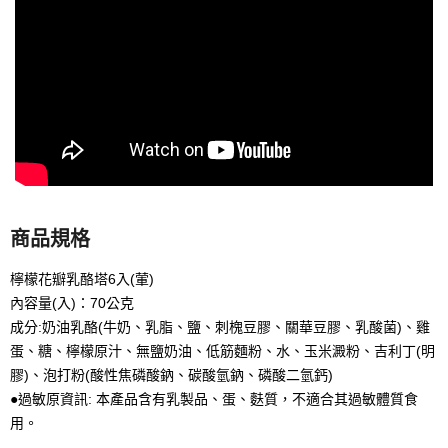
商品規格
檸檬花瓣乳酪塔6入(葷)
內容量(入)：70公克
成分:奶油乳酪(牛奶、乳脂、鹽、刺槐豆膠、關華豆膠、乳酸菌)、雞
蛋、糖、檸檬原汁、無鹽奶油、低筋麵粉、水、玉米澱粉、吉利丁(明
膠)、泡打粉(酸性焦磷酸鈉、碳酸氫鈉、磷酸二氫鈣)
●過敏原資訊: 本產品含有乳製品、蛋、麩質，不適合其過敏體質食
用。